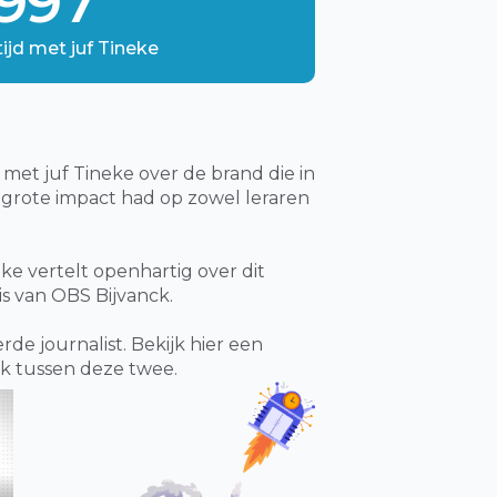
997
tijd met juf Tineke
met juf Tineke over de brand die in
 grote impact had op zowel leraren
eke vertelt openhartig over dit
is van OBS Bijvanck.
de journalist. Bekijk hier een
k tussen deze twee.