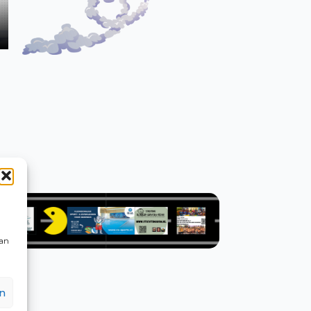
kan
n