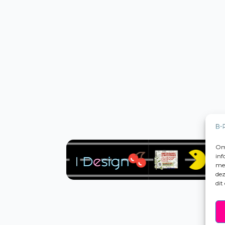
Om 
inf
met
dez
dit